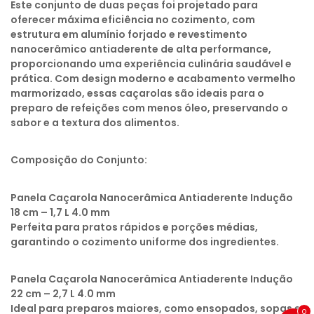
Este conjunto de duas peças foi projetado para
oferecer máxima eficiência no cozimento, com
estrutura em alumínio forjado e revestimento
nanocerâmico antiaderente de alta performance,
proporcionando uma experiência culinária saudável e
prática. Com design moderno e acabamento vermelho
marmorizado, essas caçarolas são ideais para o
preparo de refeições com menos óleo, preservando o
sabor e a textura dos alimentos.
Composição do Conjunto:
Panela Caçarola Nanocerâmica Antiaderente Indução
18 cm – 1,7 L 4.0 mm
Perfeita para pratos rápidos e porções médias,
garantindo o cozimento uniforme dos ingredientes.
Panela Caçarola Nanocerâmica Antiaderente Indução
22 cm – 2,7 L 4.0 mm
Ideal para preparos maiores, como ensopados, sopas e
0