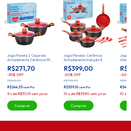
Jogo Panela 2 Caçarola
Jogo Panelas Cerâmica
Jogo P
Antiaderente Cerâmica N16
Antiaderente Indução 8
Utensí
N20 Duralar
Peças Duralar
Durala
R$271,70
R$399,00
R$4
-
35
%
OFF
-
50
%
OFF
-
40
%
R$418,00
R$798,00
R$806,
R$244,53
R$359,10
R$435
com
Pix
com
Pix
9
x
de
R$30,19
sem juros
10
x
de
R$39,90
sem juros
10
x
d