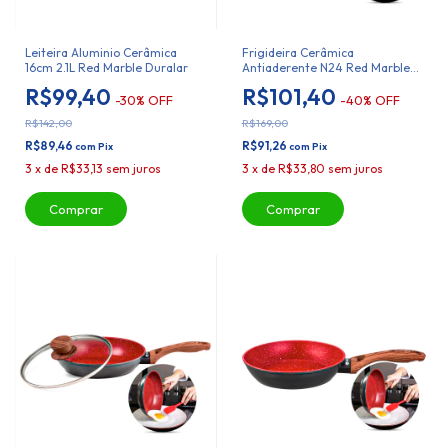
Leiteira Aluminio Cerâmica
Frigideira Cerâmica
16cm 2.1L Red Marble Duralar
Antiaderente N24 Red Marble
Duralar
R$99,40
R$101,40
-
30
%
OFF
-
40
%
OFF
R$142,00
R$169,00
R$89,46
R$91,26
com
Pix
com
Pix
3
x
de
R$33,13
sem juros
3
x
de
R$33,80
sem juros