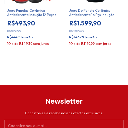
Jogo Panelas Cerâmica
Jogo De Panela Cerâmica
Antiaderente Indução 12 Peças
Antiaderente 16 Pçs Indução
Duralar
Duralar
R$493,90
R$1.599,90
R$898,00
R$1.599,90
R$444,51
R$1.439,91
com
Pix
com
Pix
10
x
de
R$49,39
sem juros
10
x
de
R$159,99
sem juros
Newsletter
Cadastre-se e receba nossas ofertas exclusivas.