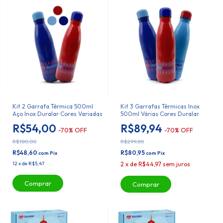
Kit 2 Garrafa Térmica 500ml
Kit 3 Garrafas Térmicas Inox
Aço Inox Duralar Cores Variadas
500ml Várias Cores Duralar
R$54,00
R$89,94
-
70
%
OFF
-
70
%
OFF
R$180,00
R$299,80
R$48,60
R$80,95
com
Pix
com
Pix
12
x
de
R$5,47
2
x
de
R$44,97
sem juros