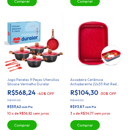
Jogo Panelas 9 Peças Utensílios
Assadeira Cerâmica
Silicone Vermelho Duralar
Antiaderente 22x33 Ret Red
Marble Duralar
R$568,24
R$104,30
-
40
%
OFF
-
30
%
OFF
R$947,08
R$149,00
R$511,42
R$93,87
com
Pix
com
Pix
10
x
de
R$56,82
sem juros
3
x
de
R$34,77
sem juros