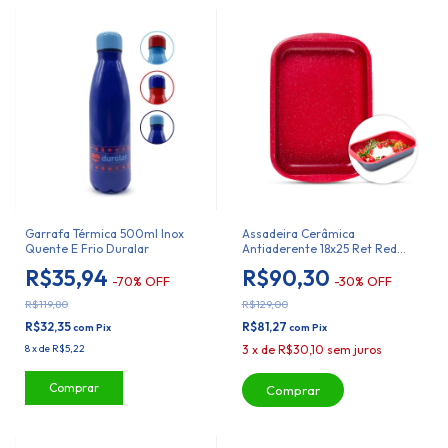
Garrafa Térmica 500ml Inox
Assadeira Cerâmica
Quente E Frio Duralar
Antiaderente 18x25 Ret Red
Marble Duralar
R$35,94
R$90,30
-
70
%
OFF
-
30
%
OFF
R$119,80
R$129,00
R$32,35
R$81,27
com
Pix
com
Pix
8
x
de
R$5,22
3
x
de
R$30,10
sem juros
Comprar