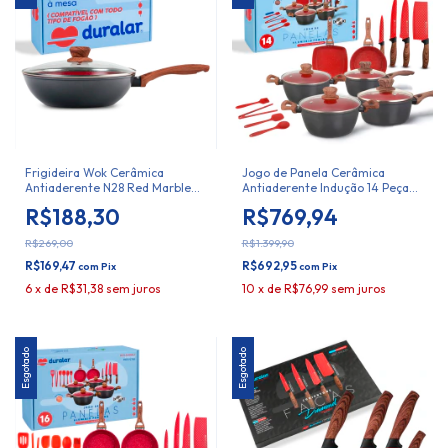
Frigideira Wok Cerâmica
Jogo de Panela Cerâmica
Antiaderente N28 Red Marble
Antiaderente Indução 14 Peças
Duralar
Duralar
R$188,30
R$769,94
R$269,00
R$1.399,90
R$169,47
R$692,95
com
Pix
com
Pix
6
x
de
R$31,38
sem juros
10
x
de
R$76,99
sem juros
Esgotado
Esgotado