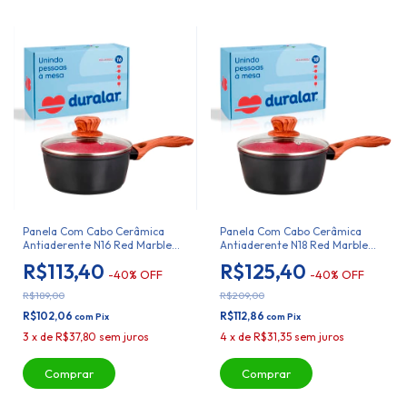
Panela Com Cabo Cerâmica
Panela Com Cabo Cerâmica
Antiaderente N16 Red Marble
Antiaderente N18 Red Marble
Duralar
Duralar
R$113,40
R$125,40
-
40
%
OFF
-
40
%
OFF
R$189,00
R$209,00
R$102,06
R$112,86
com
Pix
com
Pix
3
x
de
R$37,80
sem juros
4
x
de
R$31,35
sem juros