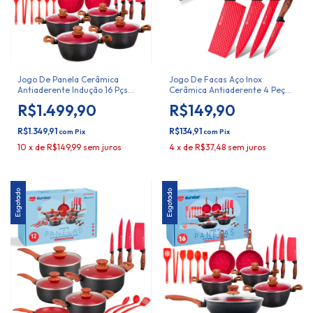
Jogo De Panela Cerâmica
Jogo De Facas Aço Inox
Antiaderente Indução 16 Pçs
Cerâmica Antiaderente 4 Peças
Duralar
Duralar
R$1.499,90
R$149,90
R$1.349,91
R$134,91
com
Pix
com
Pix
10
x
de
R$149,99
sem juros
4
x
de
R$37,48
sem juros
Esgotado
Esgotado