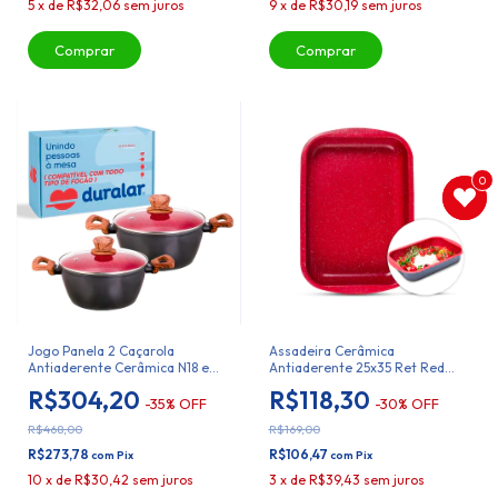
5
x
de
R$32,06
sem juros
9
x
de
R$30,19
sem juros
0
0
Jogo Panela 2 Caçarola
Assadeira Cerâmica
Antiaderente Cerâmica N18 e
Antiaderente 25x35 Ret Red
N22 Duralar
Marble Duralar
R$304,20
R$118,30
-
35
%
OFF
-
30
%
OFF
R$468,00
R$169,00
R$273,78
R$106,47
com
Pix
com
Pix
10
x
de
R$30,42
sem juros
3
x
de
R$39,43
sem juros