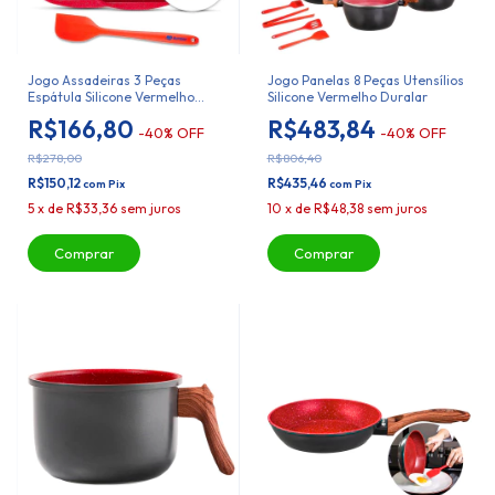
Jogo Assadeiras 3 Peças
Jogo Panelas 8 Peças Utensílios
Espátula Silicone Vermelho
Silicone Vermelho Duralar
Duralar
R$166,80
R$483,84
-
40
%
OFF
-
40
%
OFF
R$278,00
R$806,40
R$150,12
R$435,46
com
Pix
com
Pix
5
x
de
R$33,36
sem juros
10
x
de
R$48,38
sem juros