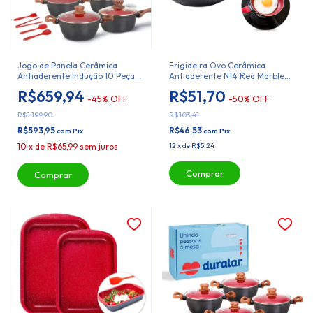
Jogo de Panela Cerâmica
Frigideira Ovo Cerâmica
Antiaderente Indução 10 Peças
Antiaderente N14 Red Marble
Duralar
Duralar
R$659,94
R$51,70
-
45
%
OFF
-
50
%
OFF
R$1.199,90
R$103,41
R$593,95
R$46,53
com
Pix
com
Pix
10
x
de
R$65,99
sem juros
12
x
de
R$5,24