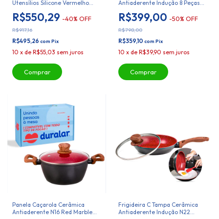
Utensílios Silicone Vermelho
Antiaderente Indução 8 Peças
Duralar
Duralar
R$550,29
R$399,00
-
40
%
OFF
-
50
%
OFF
R$917,16
R$798,00
R$495,26
R$359,10
com
Pix
com
Pix
10
x
de
R$55,03
sem juros
10
x
de
R$39,90
sem juros
Panela Caçarola Cerâmica
Frigideira C Tampa Cerâmica
Antiaderente N16 Red Marble
Antiaderente Indução N22