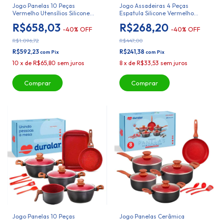
Jogo Panelas 10 Peças
Jogo Assadeiras 4 Peças
Vermelho Utensílios Silicone
Espatula Silicone Vermelho
Duralar
Duralar
R$658,03
R$268,20
-
40
%
OFF
-
40
%
OFF
R$1.096,72
R$447,00
R$592,23
R$241,38
com
Pix
com
Pix
10
x
de
R$65,80
sem juros
8
x
de
R$33,53
sem juros
Jogo Panelas 10 Peças
Jogo Panelas Cerâmica