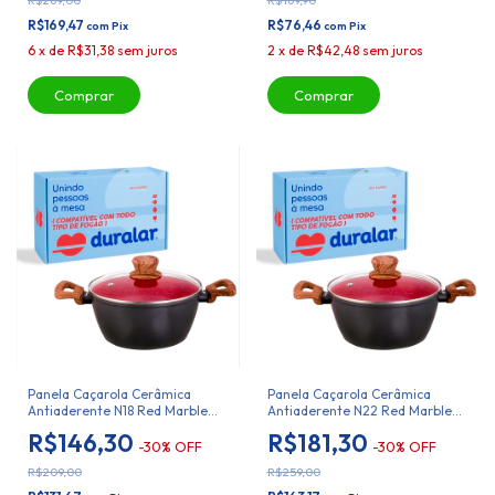
R$169,47
R$76,46
com
Pix
com
Pix
6
x
de
R$31,38
sem juros
2
x
de
R$42,48
sem juros
Panela Caçarola Cerâmica
Panela Caçarola Cerâmica
Antiaderente N18 Red Marble
Antiaderente N22 Red Marble
Duralar
Duralar
R$146,30
R$181,30
-
30
%
OFF
-
30
%
OFF
R$209,00
R$259,00