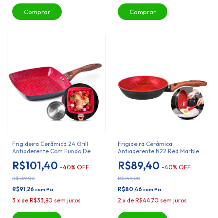
Frigideira Cerâmica 24 Grill
Frigideira Cerâmica
Antiaderente Com Fundo De
Antiaderente N22 Red Marble
Indução Duralar
Duralar
R$101,40
R$89,40
-
40
%
OFF
-
40
%
OFF
R$169,00
R$149,00
R$91,26
R$80,46
com
Pix
com
Pix
3
x
de
R$33,80
sem juros
2
x
de
R$44,70
sem juros