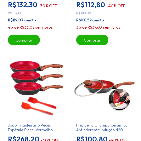
Duralar
Duralar
R$132,30
R$112,80
-
30
%
OFF
-
40
%
OFF
R$189,00
R$188,00
R$119,07
R$101,52
com
Pix
com
Pix
4
x
de
R$33,08
sem juros
3
x
de
R$37,60
sem juros
Jogo Frigideiras 5 Peças
Frigideira C Tampa Cerâmica
Espátula Pincel Vermelho
Antiaderente Indução N20
Duralar
Duralar
R$268,20
R$100,80
-
40
%
OFF
-
40
%
OFF