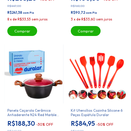
R$447,00
R$168,00
R$241,38
R$90,72
com
Pix
com
Pix
8
x
de
R$33,53
sem juros
3
x
de
R$33,60
sem juros
Panela Caçarola Cerâmica
Kit Utensílios Cozinha Silicone 6
Antiaderente N24 Red Marble
Peças Espátula Duralar
Duralar
R$188,30
R$84,95
-
30
%
OFF
-
50
%
OFF
R$269,00
R$169,90