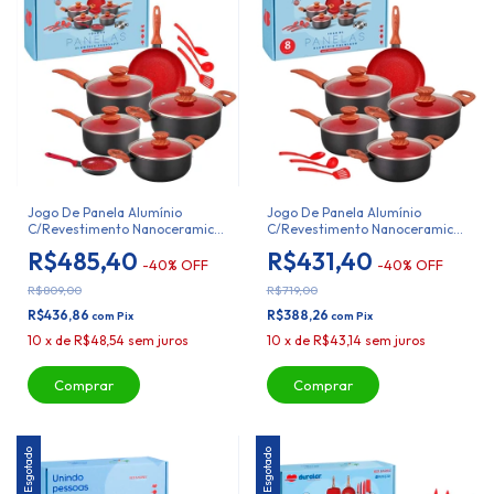
Jogo De Panela Alumínio
Jogo De Panela Alumínio
C/Revestimento Nanoceramica
C/Revestimento Nanoceramica
Duralar 9 Peças Indução
Duralar 8 Peças Indução
R$485,40
R$431,40
-
40
%
OFF
-
40
%
OFF
R$809,00
R$719,00
R$436,86
R$388,26
com
Pix
com
Pix
10
x
de
R$48,54
sem juros
10
x
de
R$43,14
sem juros
Esgotado
Esgotado