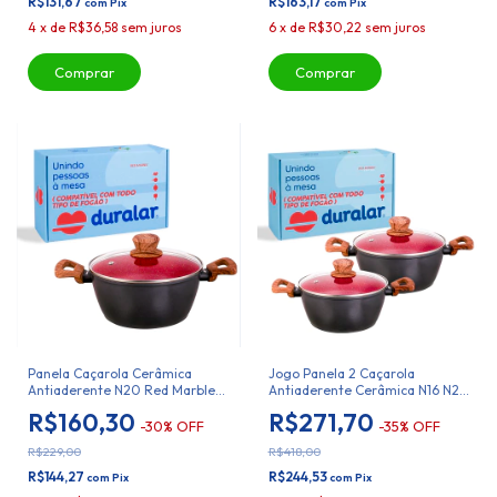
R$131,67
R$163,17
com
Pix
com
Pix
4
x
de
R$36,58
sem juros
6
x
de
R$30,22
sem juros
Panela Caçarola Cerâmica
Jogo Panela 2 Caçarola
Antiaderente N20 Red Marble
Antiaderente Cerâmica N16 N20
Duralar
Duralar
R$160,30
R$271,70
-
30
%
OFF
-
35
%
OFF
R$229,00
R$418,00
R$144,27
R$244,53
com
Pix
com
Pix