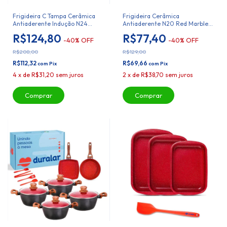
Frigideira C Tampa Cerâmica
Frigideira Cerâmica
Antiaderente Indução N24
Antiaderente N20 Red Marble
Duralar
Duralar
R$124,80
R$77,40
-
40
%
OFF
-
40
%
OFF
R$208,00
R$129,00
R$112,32
R$69,66
com
Pix
com
Pix
4
x
de
R$31,20
sem juros
2
x
de
R$38,70
sem juros