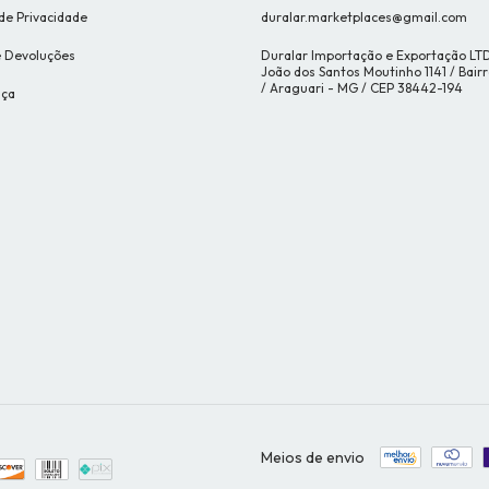
 de Privacidade
duralar.marketplaces@gmail.com
e Devoluções
Duralar Importação e Exportação LT
João dos Santos Moutinho 1141 / Bair
/ Araguari - MG / CEP 38442-194
nça
Meios de envio