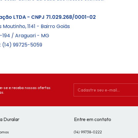
ação LTDA - CNPJ 71.029.268/0001-02
 Moutinho, 1141 -
Bairro Goiás
-194 /
Araguari - MG
 (
14) 99725-5059
e-se e receba nossas ofertas
as.
a Duralar
Entre em contato
omos
(14) 99738-0222