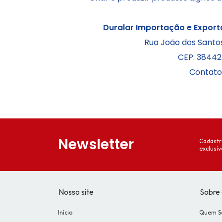
Duralar Importação e Export
Rua J
oão dos Santos
CEP: 38442
Contato:
Newsletter
Cadastr
exclusiv
Nosso site
Sobre 
Início
Quem S