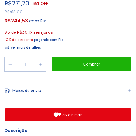
R$271,70
-
35
%
OFF
R$418,00
R$244,53
com
Pix
9
x de
R$30,19
sem juros
10% de desconto
pagando com Pix
Ver mais detalhes
Meios de envio
Favoritar
Descrição